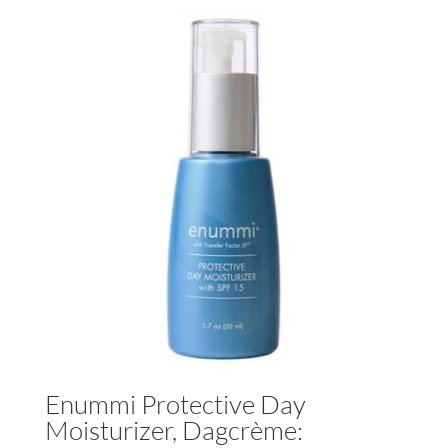
Enummi Protective Day
Moisturizer, Dagcrème: