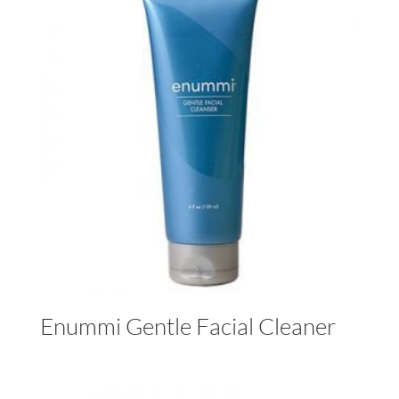
Enummi Gentle Facial Cleaner