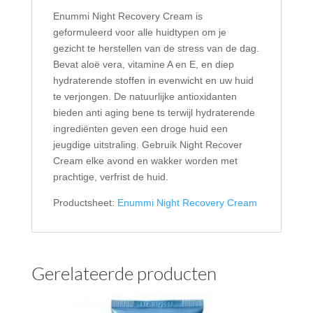
Enummi Night Recovery Cream is
geformuleerd voor alle huidtypen om je
gezicht te herstellen van de stress van de dag.
Bevat aloë vera, vitamine A en E, en diep
hydraterende stoffen in evenwicht en uw huid
te verjongen. De natuurlijke antioxidanten
bieden anti aging bene ts terwijl hydraterende
ingrediënten geven een droge huid een
jeugdige uitstraling. Gebruik Night Recover
Cream elke avond en wakker worden met
prachtige, verfrist de huid.
Productsheet:
Enummi Night Recovery Cream
Gerelateerde producten